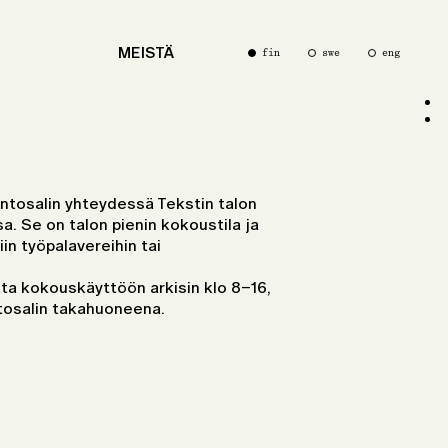
MEISTÄ
fin
swe
eng
ntosalin yhteydessä Tekstin talon
 Se on talon pienin kokoustila ja
iin työpalavereihin tai
ta kokouskäyttöön arkisin klo 8–16,
ntosalin takahuoneena.