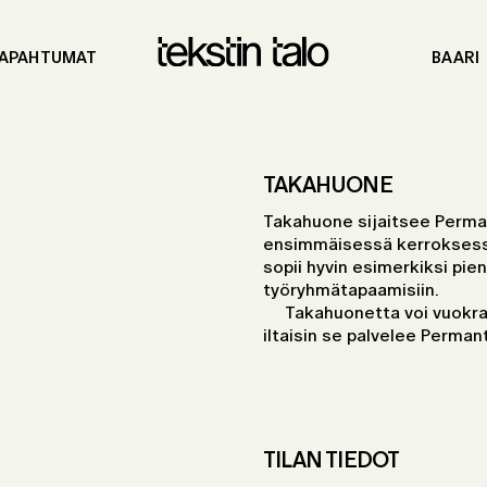
APAHTUMAT
BAARI
TAKAHUONE
Takahuone sijaitsee Perma
ensimmäisessä kerroksessa.
sopii hyvin esimerkiksi pien
työryhmätapaamisiin.
Takahuonetta voi vuokra
iltaisin se palvelee Perma
TILAN TIEDOT