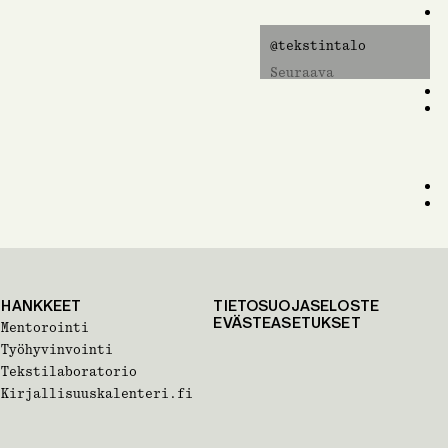
@tekstintalo
Seuraava
HANKKEET
TIETOSUOJASELOSTE
EVÄSTEASETUKSET
Mentorointi
Työhyvinvointi
Tekstilaboratorio
Kirjallisuuskalenteri.fi