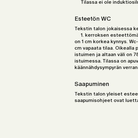
Tilassa ei ole induktios
Esteetön WC
Tekstin talon jokaisessa 
1. kerroksen esteettömän
on 1 cm korkea kynnys. Wc
cm vapaata tilaa. Oikealla 
istuimen ja altaan väli on 7
istuimessa. Tilassa on apu
käännähdysympyrän verran 
Saapuminen
Tekstin talon yleiset est
saapumisohjeet ovat luett