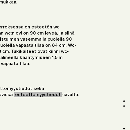
ilmukkaa.
kerroksessa on esteetön wc.
 wc:n ovi on 90 cm leveä, ja siinä
-istuimen vasemmalla puolella 90
puolella vapaata tilaa on 84 cm. Wc-
8 cm. Tukikaiteet ovat kiinni wc-
välineellä kääntymiseen 1,5 m
vapaata tilaa.
eettömyystiedot sekä
avissa
esteettömyystiedot
-sivulta.