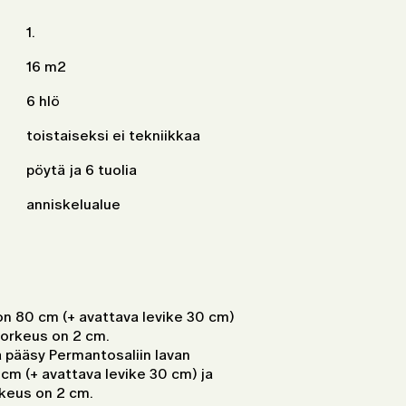
1.
16 m2
6 hlö
toistaiseksi ei tekniikkaa
pöytä ja 6 tuolia
anniskelualue
n 80 cm (+ avattava levike 30 cm)
korkeus on 2 cm.
pääsy Permantosaliin lavan
cm (+ avattava levike 30 cm) ja
rkeus on 2 cm.